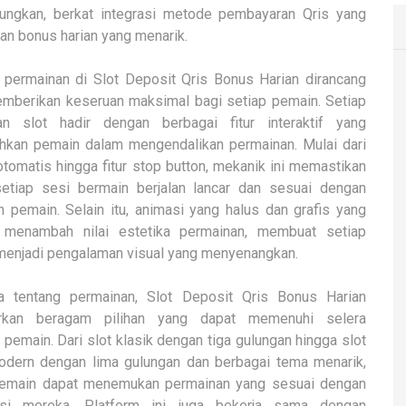
ungkan, berkat integrasi metode pembayaran Qris yang
dan bonus harian yang menarik.
 permainan di Slot Deposit Qris Bonus Harian dirancang
emberikan keseruan maksimal bagi setiap pemain. Setiap
an slot hadir dengan berbagai fitur interaktif yang
kan pemain dalam mengendalikan permainan. Mulai dari
otomatis hingga fitur stop button, mekanik ini memastikan
etiap sesi bermain berjalan lancar dan sesuai dengan
n pemain. Selain itu, animasi yang halus dan grafis yang
 menambah nilai estetika permainan, membuat setiap
menjadi pengalaman visual yang menyenangkan.
ra tentang permainan, Slot Deposit Qris Bonus Harian
rkan beragam pilihan yang dapat memenuhi selera
 pemain. Dari slot klasik dengan tiga gulungan hingga slot
odern dengan lima gulungan dan berbagai tema menarik,
pemain dapat menemukan permainan yang sesuai dengan
nsi mereka. Platform ini juga bekerja sama dengan