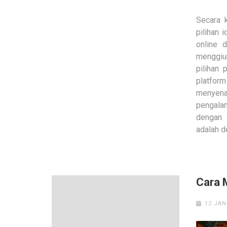
Secara 
pilihan 
online 
menggiu
pilihan 
platfor
menyena
pengalam
dengan 
adalah de
Cara 
12 JAN