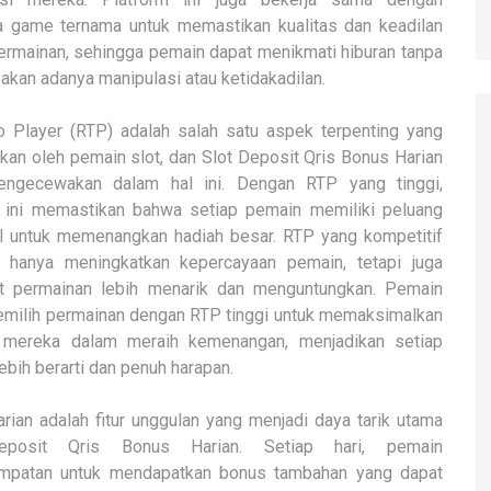
a game ternama untuk memastikan kualitas dan keadilan
ermainan, sehingga pemain dapat menikmati hiburan tanpa
 akan adanya manipulasi atau ketidakadilan.
o Player (RTP) adalah salah satu aspek terpenting yang
ikan oleh pemain slot, dan Slot Deposit Qris Bonus Harian
engecewakan dalam hal ini. Dengan RTP yang tinggi,
m ini memastikan bahwa setiap pemain memiliki peluang
il untuk memenangkan hadiah besar. RTP yang kompetitif
ak hanya meningkatkan kepercayaan pemain, tetapi juga
 permainan lebih menarik dan menguntungkan. Pemain
emilih permainan dengan RTP tinggi untuk memaksimalkan
 mereka dalam meraih kemenangan, menjadikan setiap
lebih berarti dan penuh harapan.
rian adalah fitur unggulan yang menjadi daya tarik utama
eposit Qris Bonus Harian. Setiap hari, pemain
mpatan untuk mendapatkan bonus tambahan yang dapat