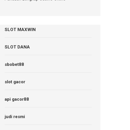
SLOT MAXWIN
SLOT DANA
sbobet88
slot gacor
api gacor88
judi resmi