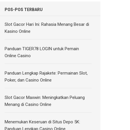
POS-POS TERBARU
Slot Gacor Hari Ini: Rahasia Menang Besar di
Kasino Online
Panduan TIGER78 LOGIN untuk Pemain
Online Casino
Panduan Lengkap Rajakete: Permainan Slot,
Poker, dan Casino Online
Slot Gacor Maxwin: Meningkatkan Peluang
Menang di Casino Online
Menemukan Keseruan di Situs Depo 5K:
Panduan Lengkap Casino Online