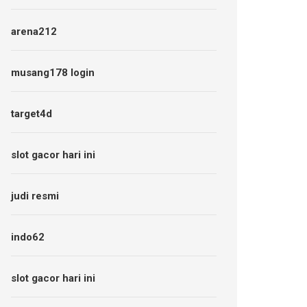
arena212
musang178 login
target4d
slot gacor hari ini
judi resmi
indo62
slot gacor hari ini