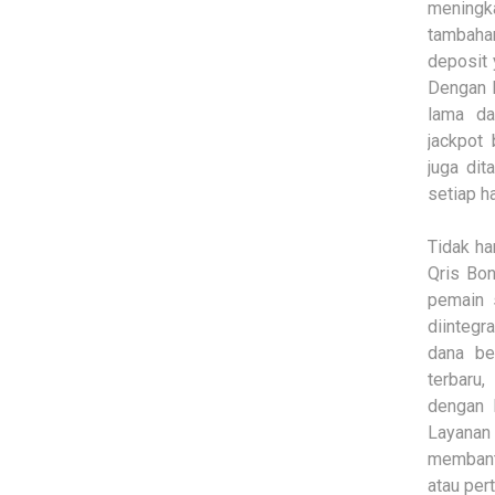
meningk
tambahan
deposit 
Dengan 
lama da
jackpot 
juga di
setiap h
Tidak ha
Qris Bo
pemain 
diintegr
dana be
terbaru
dengan 
Layanan
membant
atau per