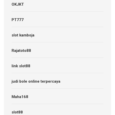
OKJKT
PT777
slot kamboja
Rajatoto88
link slot88
judi bole online terpercaya
Maha168
slot88