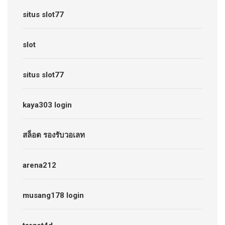
situs slot77
slot
situs slot77
kaya303 login
สล็อต รองรับวอเลท
arena212
musang178 login