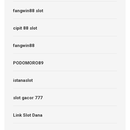
fangwin88 slot
cipit 88 slot
fangwin88
PODOMORO89
istanaslot
slot gacor 777
Link Slot Dana