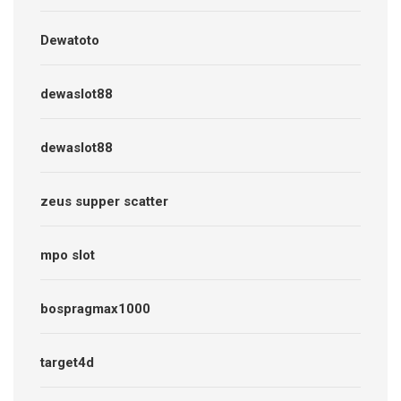
Dewatoto
dewaslot88
dewaslot88
zeus supper scatter
mpo slot
bospragmax1000
target4d