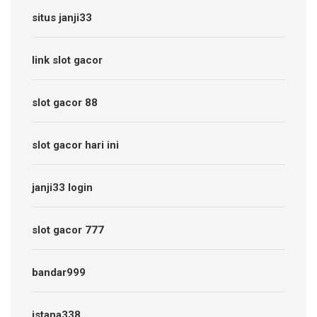
situs janji33
link slot gacor
slot gacor 88
slot gacor hari ini
janji33 login
slot gacor 777
bandar999
istana338