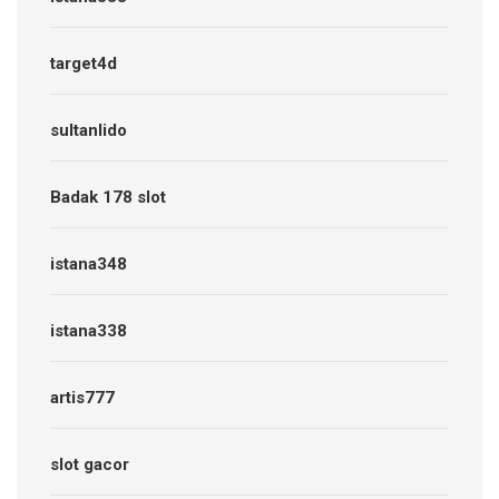
target4d
sultanlido
Badak 178 slot
istana348
istana338
artis777
slot gacor