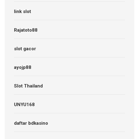
link slot
Rajatoto88
slot gacor
ayojp88
Slot Thailand
UNYU168
daftar bdkasino