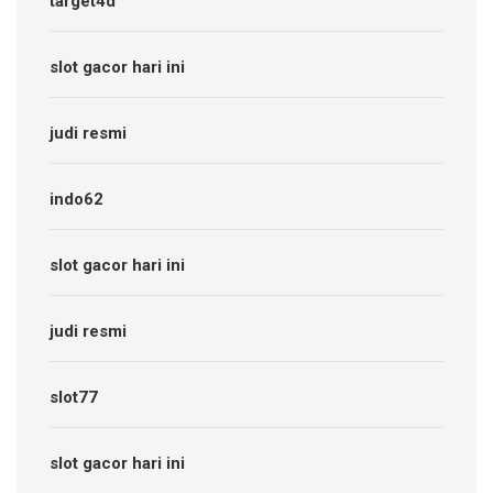
target4d
slot gacor hari ini
judi resmi
indo62
slot gacor hari ini
judi resmi
slot77
slot gacor hari ini