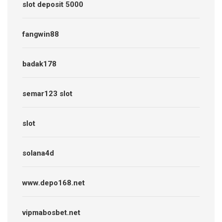
slot deposit 5000
fangwin88
badak178
semar123 slot
slot
solana4d
www.depo168.net
vipmabosbet.net