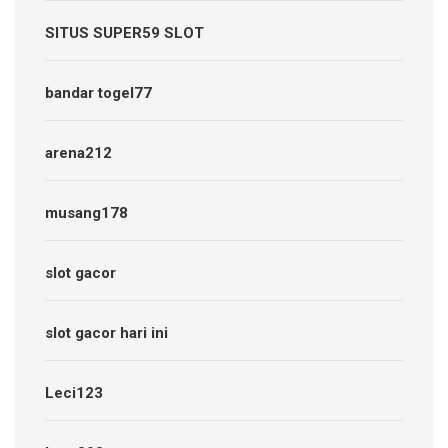
SITUS SUPER59 SLOT
bandar togel77
arena212
musang178
slot gacor
slot gacor hari ini
Leci123