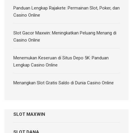
Panduan Lengkap Rajakete: Permainan Slot, Poker, dan
Casino Online
Slot Gacor Maxwin: Meningkatkan Peluang Menang di
Casino Online
Menemukan Keseruan di Situs Depo 5K: Panduan
Lengkap Casino Online
Menangkan Slot Gratis Saldo di Dunia Casino Online
SLOT MAXWIN
SLOT DANA