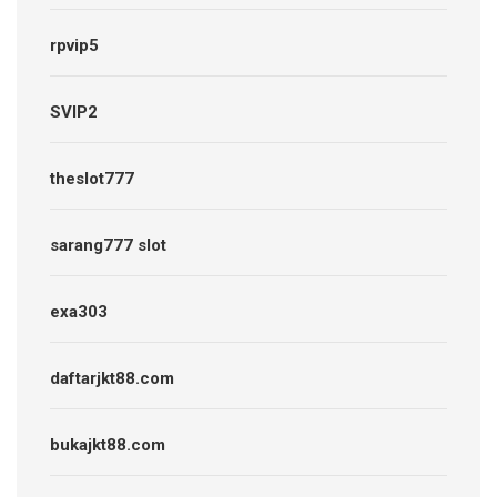
rpvip5
SVIP2
theslot777
sarang777 slot
exa303
daftarjkt88.com
bukajkt88.com