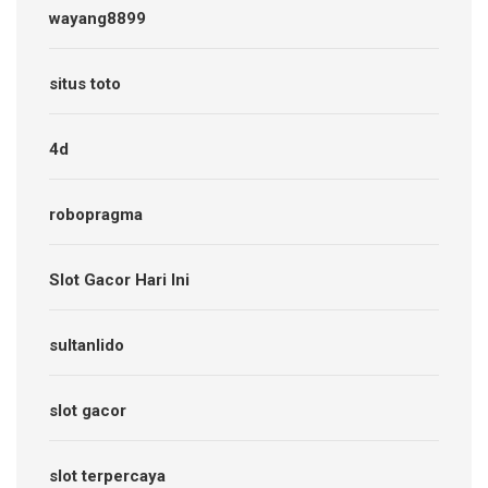
wayang8899
situs toto
4d
robopragma
Slot Gacor Hari Ini
sultanlido
slot gacor
slot terpercaya