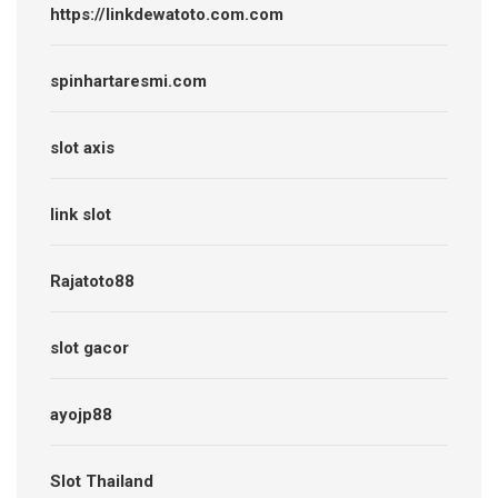
https://linkdewatoto.com.com
spinhartaresmi.com
slot axis
link slot
Rajatoto88
slot gacor
ayojp88
Slot Thailand