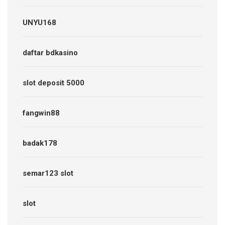
UNYU168
daftar bdkasino
slot deposit 5000
fangwin88
badak178
semar123 slot
slot