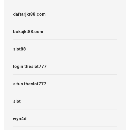
daftarjkt88.com
bukajkt88.com
slot88
login theslot777
situs theslot777
slot
wyn4d