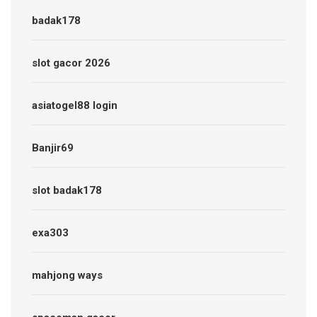
badak178
slot gacor 2026
asiatogel88 login
Banjir69
slot badak178
exa303
mahjong ways