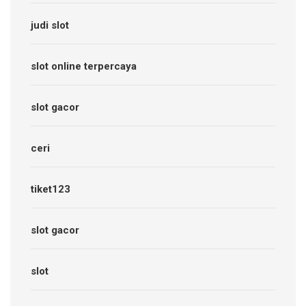
judi slot
slot online terpercaya
slot gacor
ceri
tiket123
slot gacor
slot