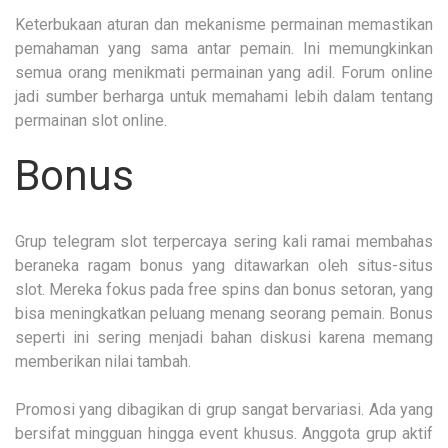
Keterbukaan aturan dan mekanisme permainan memastikan
pemahaman yang sama antar pemain. Ini memungkinkan
semua orang menikmati permainan yang adil. Forum online
jadi sumber berharga untuk memahami lebih dalam tentang
permainan slot online.
Bonus
Grup telegram slot terpercaya sering kali ramai membahas
beraneka ragam bonus yang ditawarkan oleh situs-situs
slot. Mereka fokus pada free spins dan bonus setoran, yang
bisa meningkatkan peluang menang seorang pemain. Bonus
seperti ini sering menjadi bahan diskusi karena memang
memberikan nilai tambah.
Promosi yang dibagikan di grup sangat bervariasi. Ada yang
bersifat mingguan hingga event khusus. Anggota grup aktif