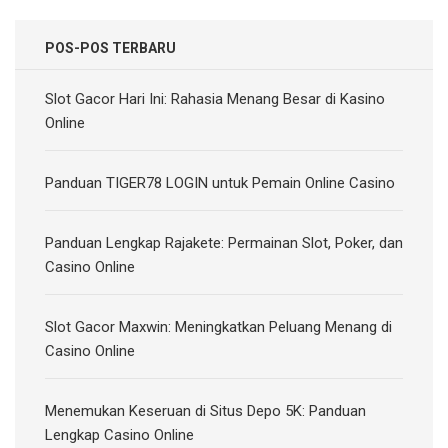
POS-POS TERBARU
Slot Gacor Hari Ini: Rahasia Menang Besar di Kasino
Online
Panduan TIGER78 LOGIN untuk Pemain Online Casino
Panduan Lengkap Rajakete: Permainan Slot, Poker, dan
Casino Online
Slot Gacor Maxwin: Meningkatkan Peluang Menang di
Casino Online
Menemukan Keseruan di Situs Depo 5K: Panduan
Lengkap Casino Online