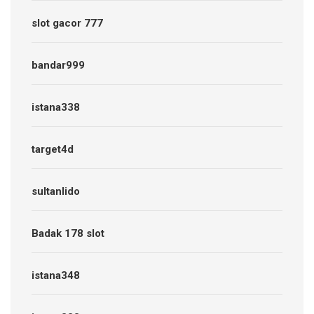
slot gacor 777
bandar999
istana338
target4d
sultanlido
Badak 178 slot
istana348