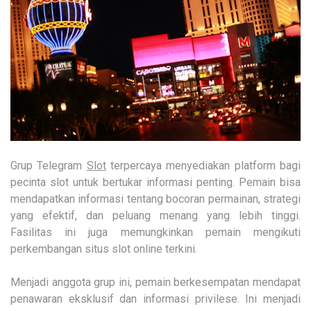
Grup Telegram
Slot
terpercaya menyediakan platform bagi
pecinta slot untuk bertukar informasi penting. Pemain bisa
mendapatkan informasi tentang bocoran permainan, strategi
yang efektif, dan peluang menang yang lebih tinggi.
Fasilitas ini juga memungkinkan pemain mengikuti
perkembangan situs slot online terkini.
Menjadi anggota grup ini, pemain berkesempatan mendapat
penawaran eksklusif dan informasi privilese. Ini menjadi