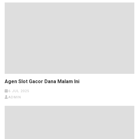
Agen Slot Gacor Dana Malam Ini
6 JUL 2025
ADMIN