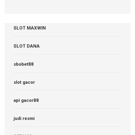
SLOT MAXWIN
SLOT DANA
sbobet88
slot gacor
api gacor88
judi resmi