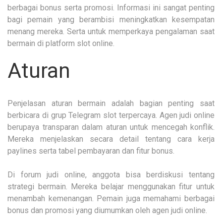
berbagai bonus serta promosi. Informasi ini sangat penting
bagi pemain yang berambisi meningkatkan kesempatan
menang mereka. Serta untuk memperkaya pengalaman saat
bermain di platform slot online.
Aturan
Penjelasan aturan bermain adalah bagian penting saat
berbicara di grup Telegram slot terpercaya. Agen judi online
berupaya transparan dalam aturan untuk mencegah konflik.
Mereka menjelaskan secara detail tentang cara kerja
paylines serta tabel pembayaran dan fitur bonus.
Di forum judi online, anggota bisa berdiskusi tentang
strategi bermain. Mereka belajar menggunakan fitur untuk
menambah kemenangan. Pemain juga memahami berbagai
bonus dan promosi yang diumumkan oleh agen judi online.