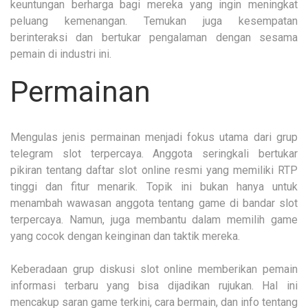
keuntungan berharga bagi mereka yang ingin meningkat
peluang kemenangan. Temukan juga kesempatan
berinteraksi dan bertukar pengalaman dengan sesama
pemain di industri ini.
Permainan
Mengulas jenis permainan menjadi fokus utama dari grup
telegram slot terpercaya. Anggota seringkali bertukar
pikiran tentang daftar slot online resmi yang memiliki RTP
tinggi dan fitur menarik. Topik ini bukan hanya untuk
menambah wawasan anggota tentang game di bandar slot
terpercaya. Namun, juga membantu dalam memilih game
yang cocok dengan keinginan dan taktik mereka.
Keberadaan grup diskusi slot online memberikan pemain
informasi terbaru yang bisa dijadikan rujukan. Hal ini
mencakup saran game terkini, cara bermain, dan info tentang