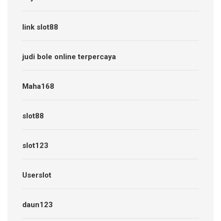
link slot88
judi bole online terpercaya
Maha168
slot88
slot123
Userslot
daun123