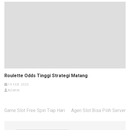
Roulette Odds Tinggi Strategi Matang
19 FEB 2025
ADMIN
Navigasi
Game Slot Free Spin Tiap Hari
Agen Slot Bisa Pilih Server
pos