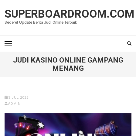
Lompat
ke
SUPERBOARDROOM.COM
konten
Sederet Update Berita Judi Online Terbaik
(Tekan
Enter)
JUDI KASINO ONLINE GAMPANG
MENANG
3 JUL 2025
ADMIN