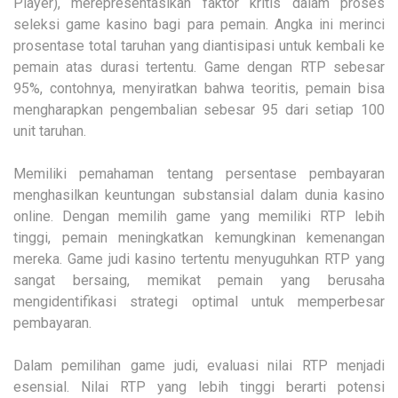
Player), merepresentasikan faktor kritis dalam proses
seleksi game kasino bagi para pemain. Angka ini merinci
prosentase total taruhan yang diantisipasi untuk kembali ke
pemain atas durasi tertentu. Game dengan RTP sebesar
95%, contohnya, menyiratkan bahwa teoritis, pemain bisa
mengharapkan pengembalian sebesar 95 dari setiap 100
unit taruhan.
Memiliki pemahaman tentang persentase pembayaran
menghasilkan keuntungan substansial dalam dunia kasino
online. Dengan memilih game yang memiliki RTP lebih
tinggi, pemain meningkatkan kemungkinan kemenangan
mereka. Game judi kasino tertentu menyuguhkan RTP yang
sangat bersaing, memikat pemain yang berusaha
mengidentifikasi strategi optimal untuk memperbesar
pembayaran.
Dalam pemilihan game judi, evaluasi nilai RTP menjadi
esensial. Nilai RTP yang lebih tinggi berarti potensi