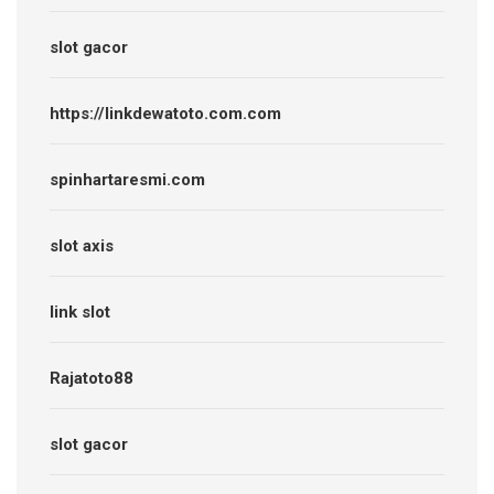
slot gacor
https://linkdewatoto.com.com
spinhartaresmi.com
slot axis
link slot
Rajatoto88
slot gacor