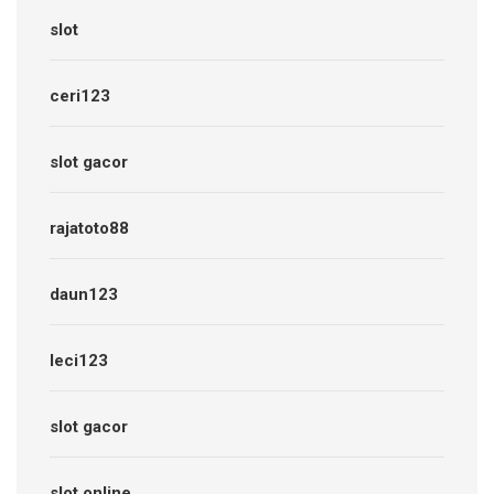
slot
ceri123
slot gacor
rajatoto88
daun123
leci123
slot gacor
slot online