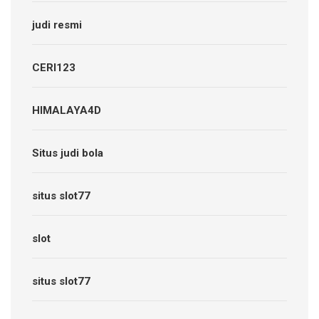
judi resmi
CERI123
HIMALAYA4D
Situs judi bola
situs slot77
slot
situs slot77