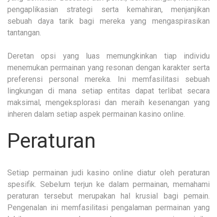
pengaplikasian strategi serta kemahiran, menjanjikan
sebuah daya tarik bagi mereka yang mengaspirasikan
tantangan.
Deretan opsi yang luas memungkinkan tiap individu
menemukan permainan yang resonan dengan karakter serta
preferensi personal mereka. Ini memfasilitasi sebuah
lingkungan di mana setiap entitas dapat terlibat secara
maksimal, mengeksplorasi dan meraih kesenangan yang
inheren dalam setiap aspek permainan kasino online.
Peraturan
Setiap permainan judi kasino online diatur oleh peraturan
spesifik. Sebelum terjun ke dalam permainan, memahami
peraturan tersebut merupakan hal krusial bagi pemain.
Pengenalan ini memfasilitasi pengalaman permainan yang