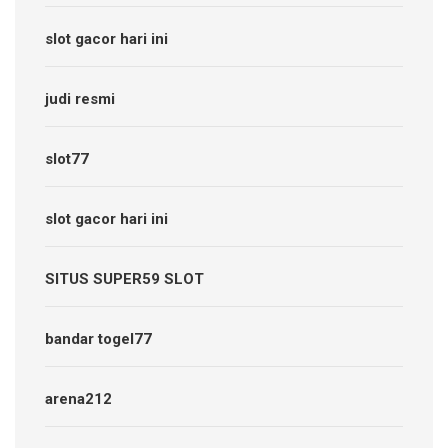
slot gacor hari ini
judi resmi
slot77
slot gacor hari ini
SITUS SUPER59 SLOT
bandar togel77
arena212