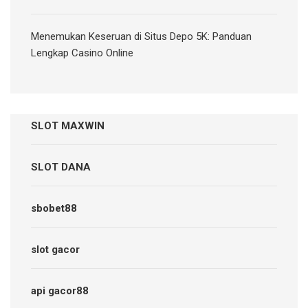
Menemukan Keseruan di Situs Depo 5K: Panduan
Lengkap Casino Online
SLOT MAXWIN
SLOT DANA
sbobet88
slot gacor
api gacor88