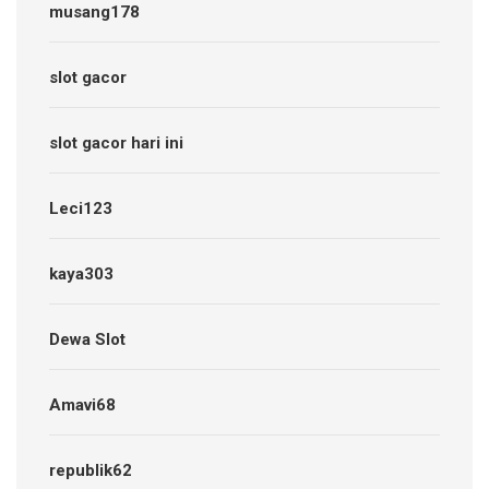
musang178
slot gacor
slot gacor hari ini
Leci123
kaya303
Dewa Slot
Amavi68
republik62