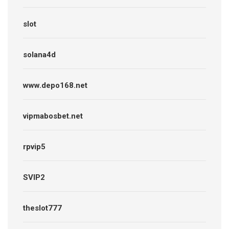
slot
solana4d
www.depo168.net
vipmabosbet.net
rpvip5
SVIP2
theslot777