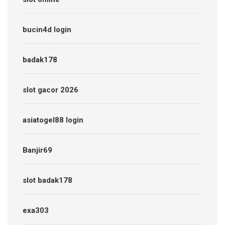
bucin4d login
badak178
slot gacor 2026
asiatogel88 login
Banjir69
slot badak178
exa303