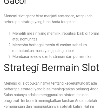
Gacor
Mencari slot gacor bisa menjadi tantangan, tetapi ada
beberapa strategi yang bisa Anda terapkan:
Meneliti mesin yang memiliki reputasi baik di forum
atau komunitas.
Mencoba berbagai mesin di casino sebelum
memutuskan mana yang paling cocok.
Membaca review dan testimoni dari pemain lain.
Strategi Bermain Slot
Menang di slot bukan hanya tentang keberuntungan; ada
beberapa strategi yang bisa meningkatkan peluang Anda.
Salah satunya adalah menggunakan sistem taruhan
progresif. Ini berarti meningkatkan taruhan Anda setelah
kemenangan dan menurunkannya setelah kalah. Hal ini