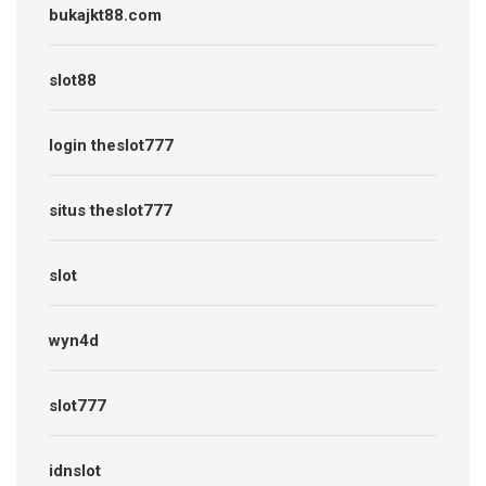
bukajkt88.com
slot88
login theslot777
situs theslot777
slot
wyn4d
slot777
idnslot