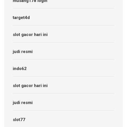
musang178 login
target4d
slot gacor hari ini
judi resmi
indo62
slot gacor hari ini
judi resmi
slot77