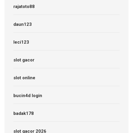
rajatoto88
daun123
leci123
slot gacor
slot online
bucin4d login
badak178
slot gacor 2026