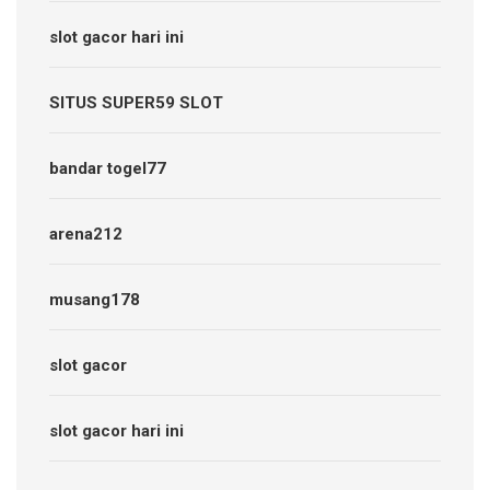
slot gacor hari ini
SITUS SUPER59 SLOT
bandar togel77
arena212
musang178
slot gacor
slot gacor hari ini