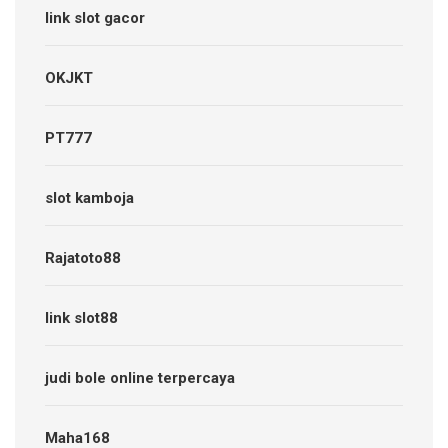
link slot gacor
OKJKT
PT777
slot kamboja
Rajatoto88
link slot88
judi bole online terpercaya
Maha168