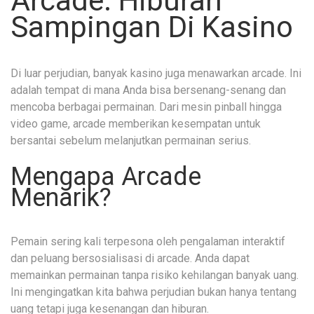
Arcade: Hiburan
Sampingan Di Kasino
Di luar perjudian, banyak kasino juga menawarkan arcade. Ini
adalah tempat di mana Anda bisa bersenang-senang dan
mencoba berbagai permainan. Dari mesin pinball hingga
video game, arcade memberikan kesempatan untuk
bersantai sebelum melanjutkan permainan serius.
Mengapa Arcade
Menarik?
Pemain sering kali terpesona oleh pengalaman interaktif
dan peluang bersosialisasi di arcade. Anda dapat
memainkan permainan tanpa risiko kehilangan banyak uang.
Ini mengingatkan kita bahwa perjudian bukan hanya tentang
uang tetapi juga kesenangan dan hiburan.