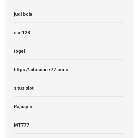
judi bola
slot123
togel
https://situsdan777.com/
situs slot
Rajaspin
MT777