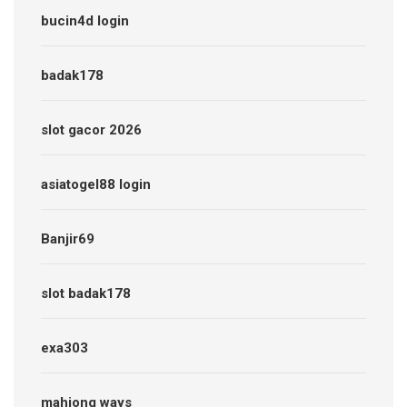
bucin4d login
badak178
slot gacor 2026
asiatogel88 login
Banjir69
slot badak178
exa303
mahjong ways