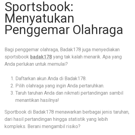
Sportsbook:
Menyatukan
Penggemar Olahraga
Bagi penggemar olahraga, Badak178 juga menyediakan
sportsbook
badak178
yang tak kalah menarik. Apa yang
Anda perlukan untuk memulai?
Daftarkan akun Anda di Badak178.
Pilih olahraga yang ingin Anda pertaruhkan.
Taruh taruhan Anda dan nikmati pertandingan sambil
menantikan hasilnya!
Sportbook di Badak178 menawarkan berbagai jenis taruhan,
dari hasil pertandingan hingga statistik yang lebih
kompleks. Berani mengambil risiko?