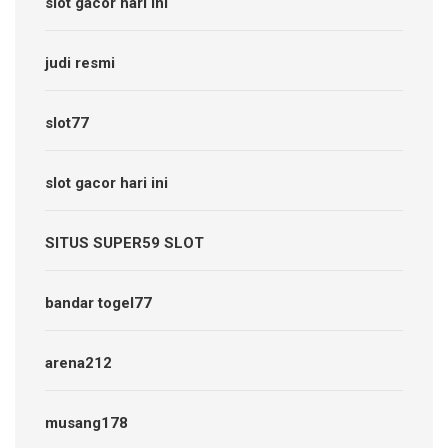
slot gacor hari ini
judi resmi
slot77
slot gacor hari ini
SITUS SUPER59 SLOT
bandar togel77
arena212
musang178