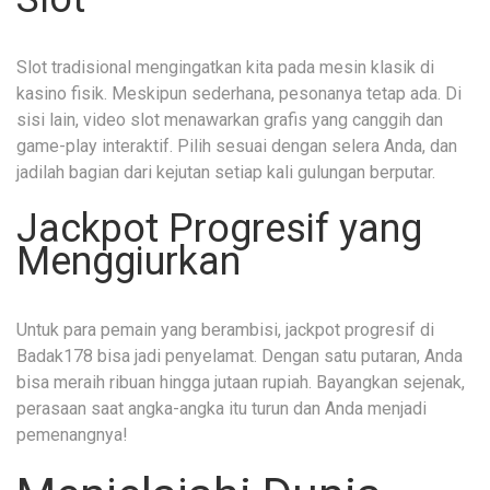
Slot tradisional mengingatkan kita pada mesin klasik di
kasino fisik. Meskipun sederhana, pesonanya tetap ada. Di
sisi lain, video slot menawarkan grafis yang canggih dan
game-play interaktif. Pilih sesuai dengan selera Anda, dan
jadilah bagian dari kejutan setiap kali gulungan berputar.
Jackpot Progresif yang
Menggiurkan
Untuk para pemain yang berambisi, jackpot progresif di
Badak178 bisa jadi penyelamat. Dengan satu putaran, Anda
bisa meraih ribuan hingga jutaan rupiah. Bayangkan sejenak,
perasaan saat angka-angka itu turun dan Anda menjadi
pemenangnya!