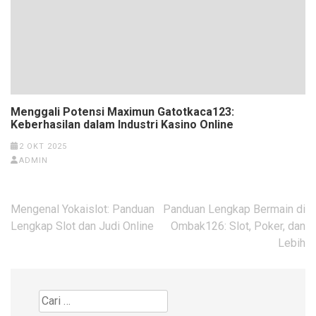
Menggali Potensi Maximun Gatotkaca123:
Keberhasilan dalam Industri Kasino Online
2 OKT 2025
ADMIN
Navigasi
Mengenal Yokaislot: Panduan
Panduan Lengkap Bermain di
pos
Lengkap Slot dan Judi Online
Ombak126: Slot, Poker, dan
Lebih
Cari
untuk: