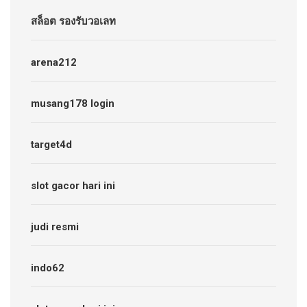
สล็อต รองรับวอเลท
arena212
musang178 login
target4d
slot gacor hari ini
judi resmi
indo62