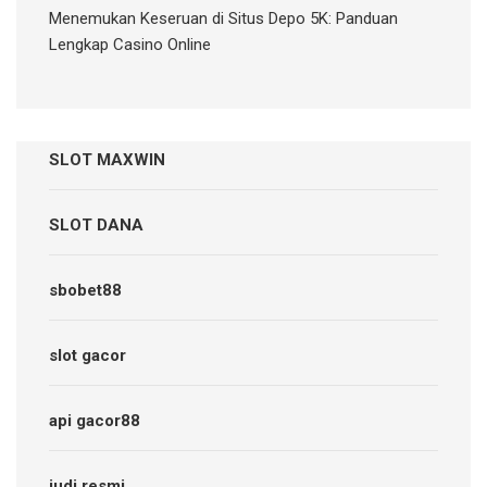
Menemukan Keseruan di Situs Depo 5K: Panduan
Lengkap Casino Online
SLOT MAXWIN
SLOT DANA
sbobet88
slot gacor
api gacor88
judi resmi