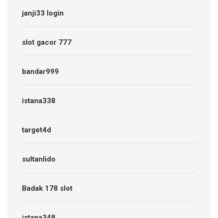
janji33 login
slot gacor 777
bandar999
istana338
target4d
sultanlido
Badak 178 slot
istana348