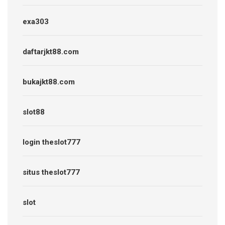
exa303
daftarjkt88.com
bukajkt88.com
slot88
login theslot777
situs theslot777
slot