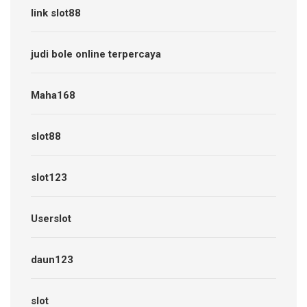
link slot88
judi bole online terpercaya
Maha168
slot88
slot123
Userslot
daun123
slot