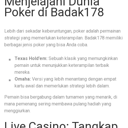
Menjelajahi Dunia
Poker di Badak178
Lebih dari sekadar keberuntungan, poker adalah permainan
strategi yang memerlukan keterampilan. Badak178 memiliki
berbagai jenis poker yang bisa Anda coba.
Texas Hold’em:
Sebuah klasik yang memungkinkan
pemain untuk menunjukkan keterampilan terbaik
mereka.
Omaha:
Versi yang lebih menantang dengan empat
kartu awal dan memerlukan strategi lebih dalam.
Pemain bisa bergabung dalam turnamen yang menarik, di
mana pemenang sering membawa pulang hadiah yang
menggiurkan.
Live Casino: Tangkap