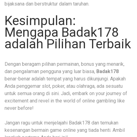
bijaksana dan berstruktur dalam taruhan.
Kesimpulan:
Mengapa Badak178
adalah Pilihan Terbaik
Dengan beragam pilihan permainan, bonus yang menarik,
dan pengalaman pengguna yang luar biasa,
Badak178
benar-benar adalah tempat yang harus dikunjungi. Apakah
Anda penggemar slot, poker, atau olahraga, ada sesuatu
untuk semua orang di sini. Jadi, embark on your journey of
excitement and revel in the world of online gambling like
never before!
Jangan ragu untuk menjelajahi Badak178 dan temukan
kesenangan bermain game online yang tiada henti. Ambil