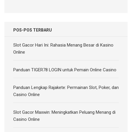
POS-POS TERBARU
Slot Gacor Hari Ini: Rahasia Menang Besar di Kasino
Online
Panduan TIGER78 LOGIN untuk Pemain Online Casino
Panduan Lengkap Rajakete: Permainan Slot, Poker, dan
Casino Online
Slot Gacor Maxwin: Meningkatkan Peluang Menang di
Casino Online