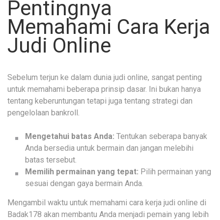
Pentingnya
Memahami Cara Kerja
Judi Online
Sebelum terjun ke dalam dunia judi online, sangat penting
untuk memahami beberapa prinsip dasar. Ini bukan hanya
tentang keberuntungan tetapi juga tentang strategi dan
pengelolaan bankroll.
Mengetahui batas Anda:
Tentukan seberapa banyak
Anda bersedia untuk bermain dan jangan melebihi
batas tersebut.
Memilih permainan yang tepat:
Pilih permainan yang
sesuai dengan gaya bermain Anda.
Mengambil waktu untuk memahami cara kerja judi online di
Badak178 akan membantu Anda menjadi pemain yang lebih