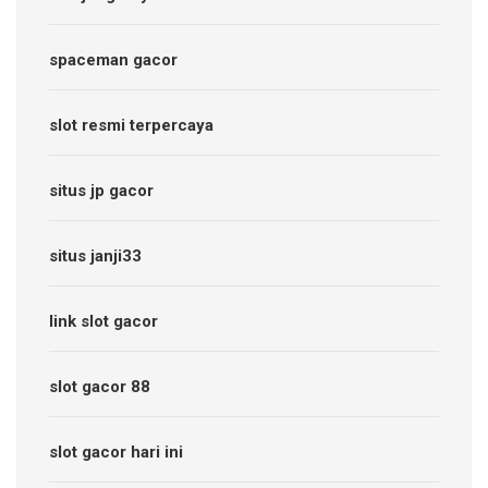
spaceman gacor
slot resmi terpercaya
situs jp gacor
situs janji33
link slot gacor
slot gacor 88
slot gacor hari ini