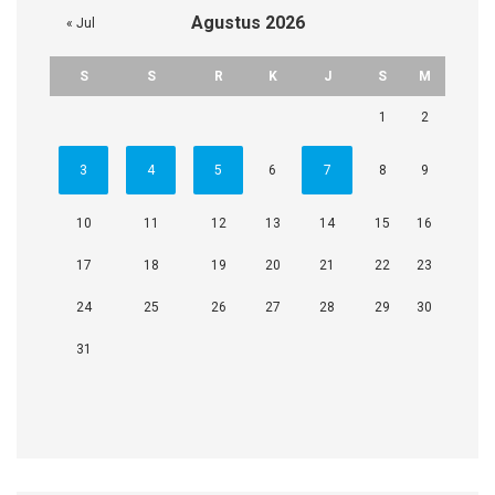
Agustus 2026
« Jul
S
S
R
K
J
S
M
1
2
3
4
5
6
7
8
9
10
11
12
13
14
15
16
17
18
19
20
21
22
23
24
25
26
27
28
29
30
31