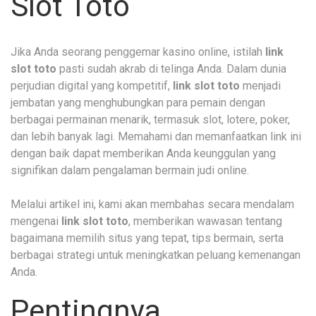
Slot Toto
Jika Anda seorang penggemar kasino online, istilah
link
slot toto
pasti sudah akrab di telinga Anda. Dalam dunia
perjudian digital yang kompetitif,
link slot toto
menjadi
jembatan yang menghubungkan para pemain dengan
berbagai permainan menarik, termasuk slot, lotere, poker,
dan lebih banyak lagi. Memahami dan memanfaatkan link ini
dengan baik dapat memberikan Anda keunggulan yang
signifikan dalam pengalaman bermain judi online.
Melalui artikel ini, kami akan membahas secara mendalam
mengenai
link slot toto
, memberikan wawasan tentang
bagaimana memilih situs yang tepat, tips bermain, serta
berbagai strategi untuk meningkatkan peluang kemenangan
Anda.
Pentingnya