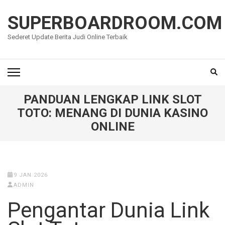
Lompat
ke
SUPERBOARDROOM.COM
konten
Sederet Update Berita Judi Online Terbaik
(Tekan
Enter)
PANDUAN LENGKAP LINK SLOT
TOTO: MENANG DI DUNIA KASINO
ONLINE
9 JAN 2026
ADMIN
Pengantar Dunia Link