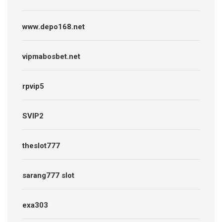
www.depo168.net
vipmabosbet.net
rpvip5
SVIP2
theslot777
sarang777 slot
exa303