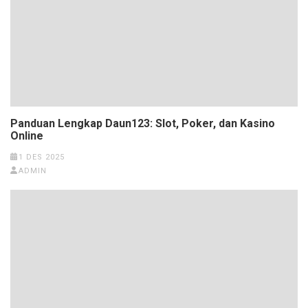
Panduan Lengkap Daun123: Slot, Poker, dan Kasino
Online
1 DES 2025
ADMIN