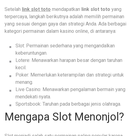
Setelah
link slot toto
mendapatkan
link slot toto
yang
terpercaya, langkah berikutnya adalah memilih permainan
yang sesuai dengan gaya dan strategi Anda. Ada berbagai
kategori permainan dalam kasino online, di antaranya:
Slot: Permainan sederhana yang mengandalkan
keberuntungan.
Lotere: Menawarkan harapan besar dengan taruhan
kecil.
Poker: Memerlukan keterampilan dan strategi untuk
menang.
Live Casino: Menawarkan pengalaman bermain yang
mendekati nyata.
Sportsbook: Taruhan pada berbagai jenis olahraga.
Mengapa Slot Menonjol?
Slot menjadi salah satu permainan paling popular karena