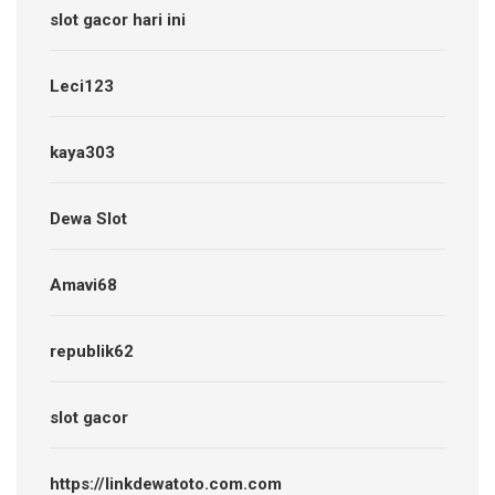
slot gacor hari ini
Leci123
kaya303
Dewa Slot
Amavi68
republik62
slot gacor
https://linkdewatoto.com.com