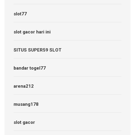
slot77
slot gacor hari ini
SITUS SUPER59 SLOT
bandar togel77
arena212
musang178
slot gacor