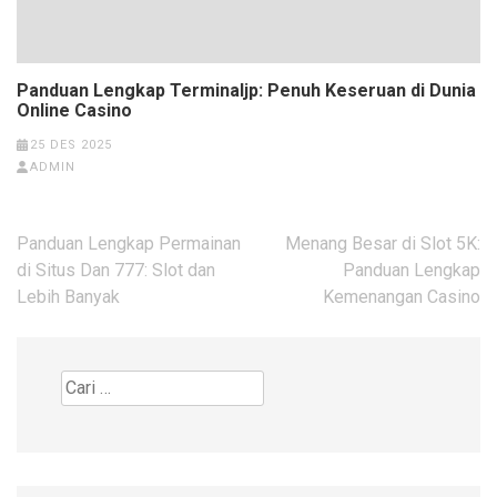
Panduan Lengkap Terminaljp: Penuh Keseruan di Dunia
Online Casino
25 DES 2025
ADMIN
Navigasi
Panduan Lengkap Permainan
Menang Besar di Slot 5K:
pos
di Situs Dan 777: Slot dan
Panduan Lengkap
Lebih Banyak
Kemenangan Casino
Cari
untuk: