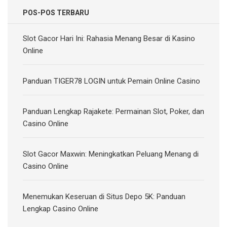
POS-POS TERBARU
Slot Gacor Hari Ini: Rahasia Menang Besar di Kasino
Online
Panduan TIGER78 LOGIN untuk Pemain Online Casino
Panduan Lengkap Rajakete: Permainan Slot, Poker, dan
Casino Online
Slot Gacor Maxwin: Meningkatkan Peluang Menang di
Casino Online
Menemukan Keseruan di Situs Depo 5K: Panduan
Lengkap Casino Online