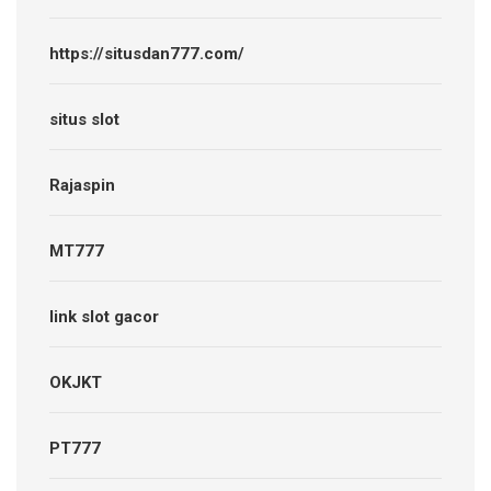
https://situsdan777.com/
situs slot
Rajaspin
MT777
link slot gacor
OKJKT
PT777