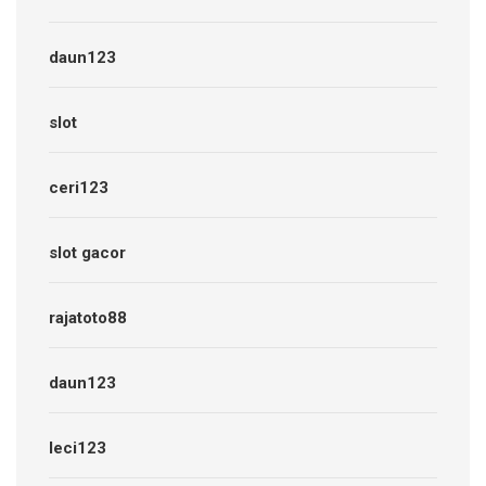
daun123
slot
ceri123
slot gacor
rajatoto88
daun123
leci123