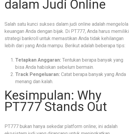
dalam Judi Online
Salah satu kunci sukses dalam judi online adalah mengelola
keuangan Anda dengan bijak. Di PT777, Anda harus memiliki
strategi bankroll untuk memastikan Anda tidak kehilangan
lebih dari yang Anda mampu. Berikut adalah beberapa tips:
Tetapkan Anggaran:
Tentukan berapa banyak yang
bisa Anda habiskan sebelum bermain.
Track Pengeluaran:
Catat berapa banyak yang Anda
menang dan kalah.
Kesimpulan: Why
PT777 Stands Out
PT777 bukan hanya sekedar platform online; ini adalah
ekosistem judi yang dirancang untuk meningkatkan