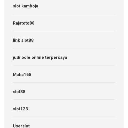
slot kamboja
Rajatoto88
link slot88
judi bole online terpercaya
Maha168
slot88
slot123
Userslot