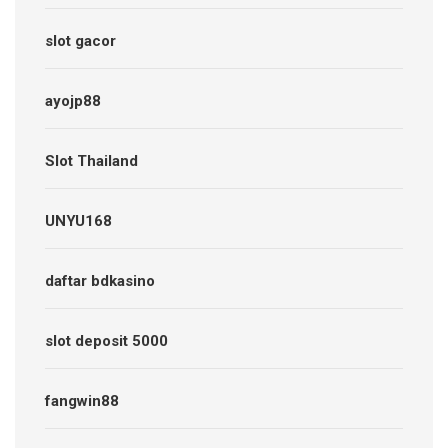
slot gacor
ayojp88
Slot Thailand
UNYU168
daftar bdkasino
slot deposit 5000
fangwin88