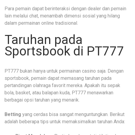
Para pemain dapat berinteraksi dengan dealer dan pemain
lain melalui chat, menambah dimensi sosial yang hilang
dalam permainan online tradisional.
Taruhan pada
Sportsbook di PT777
PT777 bukan hanya untuk permainan casino saja. Dengan
sportsbook, pemain dapat memasang taruhan pada
pertandingan olahraga favorit mereka. Apakah itu sepak
bola, basket, atau balapan kuda, PT777 menawarkan
berbagai opsi taruhan yang menarik.
Betting
yang cerdas bisa sangat menguntungkan. Berikut
adalah beberapa tips untuk memaksimalkan taruhan Anda: