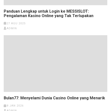
Panduan Lengkap untuk Login ke MESSISLOT:
Pengalaman Kasino Online yang Tak Terlupakan
27 AGU 2025
ADMIN
Bulan77: Menyelami Dunia Casino Online yang Menarik
8 JAN 2026
ADMIN