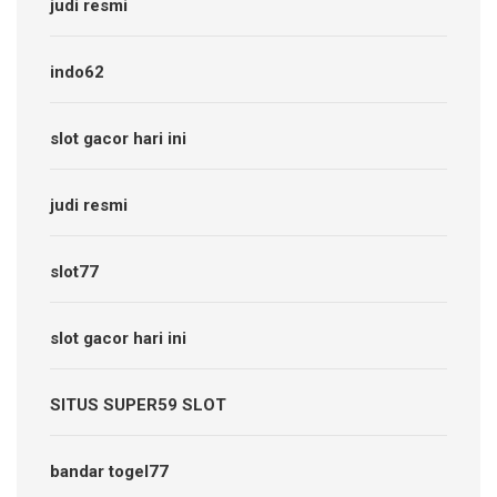
judi resmi
indo62
slot gacor hari ini
judi resmi
slot77
slot gacor hari ini
SITUS SUPER59 SLOT
bandar togel77