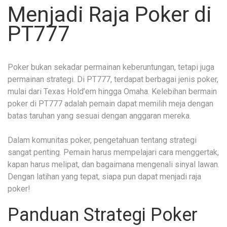
Menjadi Raja Poker di
PT777
Poker bukan sekadar permainan keberuntungan, tetapi juga
permainan strategi. Di PT777, terdapat berbagai jenis poker,
mulai dari Texas Hold’em hingga Omaha. Kelebihan bermain
poker di PT777 adalah pemain dapat memilih meja dengan
batas taruhan yang sesuai dengan anggaran mereka.
Dalam komunitas poker, pengetahuan tentang strategi
sangat penting. Pemain harus mempelajari cara menggertak,
kapan harus melipat, dan bagaimana mengenali sinyal lawan.
Dengan latihan yang tepat, siapa pun dapat menjadi raja
poker!
Panduan Strategi Poker