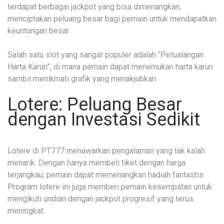
terdapat berbagai jackpot yang bisa dimenangkan,
menciptakan peluang besar bagi pemain untuk mendapatkan
keuntungan besar.
Salah satu slot yang sangat populer adalah “Petualangan
Harta Karun”, di mana pemain dapat menemukan harta karun
sambil menikmati grafik yang menakjubkan.
Lotere: Peluang Besar
dengan Investasi Sedikit
Lotere di PT777 menawarkan pengalaman yang tak kalah
menarik. Dengan hanya membeli tiket dengan harga
terjangkau, pemain dapat memenangkan hadiah fantastis.
Program lotere ini juga memberi pemain kesempatan untuk
mengikuti undian dengan jackpot progresif yang terus
meningkat.