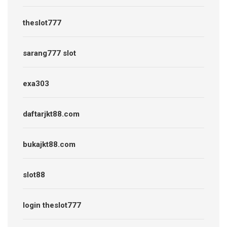
theslot777
sarang777 slot
exa303
daftarjkt88.com
bukajkt88.com
slot88
login theslot777