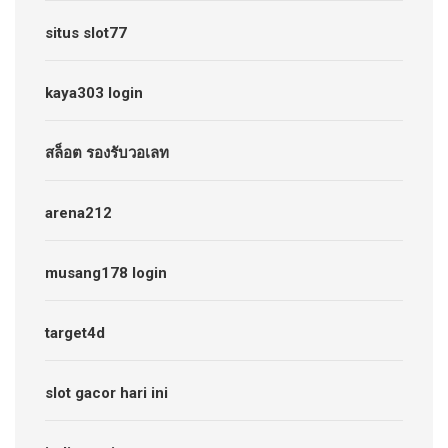
situs slot77
kaya303 login
สล็อต รองรับวอเลท
arena212
musang178 login
target4d
slot gacor hari ini