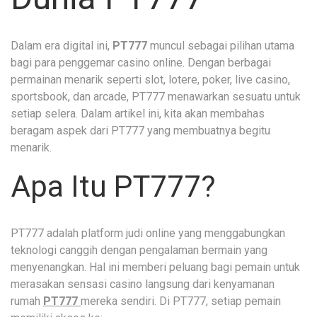
Dalam era digital ini,
PT777
muncul sebagai pilihan utama
bagi para penggemar casino online. Dengan berbagai
permainan menarik seperti slot, lotere, poker, live casino,
sportsbook, dan arcade, PT777 menawarkan sesuatu untuk
setiap selera. Dalam artikel ini, kita akan membahas
beragam aspek dari PT777 yang membuatnya begitu
menarik.
Apa Itu PT777?
PT777 adalah platform judi online yang menggabungkan
teknologi canggih dengan pengalaman bermain yang
menyenangkan. Hal ini memberi peluang bagi pemain untuk
merasakan sensasi casino langsung dari kenyamanan
rumah
PT777
mereka sendiri. Di PT777, setiap pemain