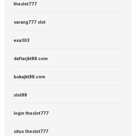
theslot777
sarang777 slot
exa303
daftarjkt88.com
bukajkt88.com
slot88
login theslot777
situs theslot777