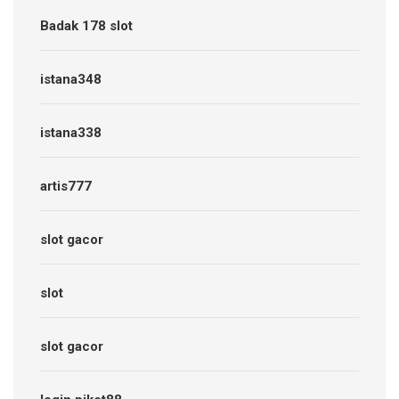
Badak 178 slot
istana348
istana338
artis777
slot gacor
slot
slot gacor