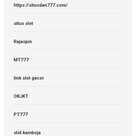
https://situsdan777.com/
situs slot
Rajaspin
MT777
link slot gacor
OKJKT
PT777
slot kamboja