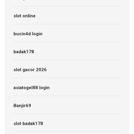
slot online
bucin4d login
badak178
slot gacor 2026
asiatogel88 login
Banjir69
slot badak178