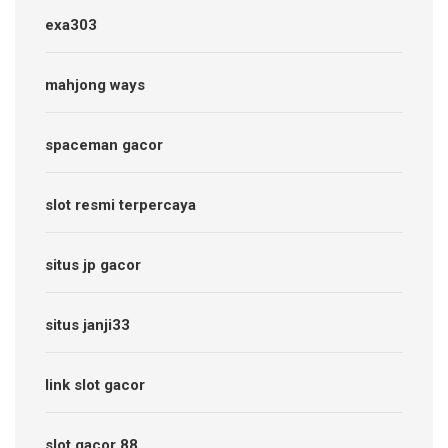
exa303
mahjong ways
spaceman gacor
slot resmi terpercaya
situs jp gacor
situs janji33
link slot gacor
slot gacor 88