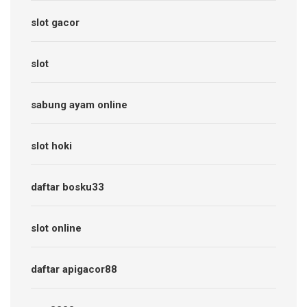
slot gacor
slot
sabung ayam online
slot hoki
daftar bosku33
slot online
daftar apigacor88