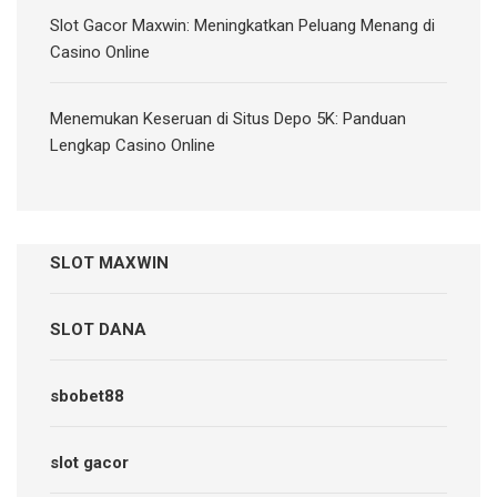
Slot Gacor Maxwin: Meningkatkan Peluang Menang di
Casino Online
Menemukan Keseruan di Situs Depo 5K: Panduan
Lengkap Casino Online
SLOT MAXWIN
SLOT DANA
sbobet88
slot gacor