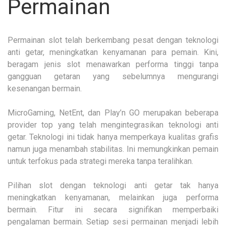
Permainan
Permainan slot telah berkembang pesat dengan teknologi
anti getar, meningkatkan kenyamanan para pemain. Kini,
beragam jenis slot menawarkan performa tinggi tanpa
gangguan getaran yang sebelumnya mengurangi
kesenangan bermain.
MicroGaming, NetEnt, dan Play’n GO merupakan beberapa
provider top yang telah mengintegrasikan teknologi anti
getar. Teknologi ini tidak hanya memperkaya kualitas grafis
namun juga menambah stabilitas. Ini memungkinkan pemain
untuk terfokus pada strategi mereka tanpa teralihkan.
Pilihan slot dengan teknologi anti getar tak hanya
meningkatkan kenyamanan, melainkan juga performa
bermain. Fitur ini secara signifikan memperbaiki
pengalaman bermain. Setiap sesi permainan menjadi lebih