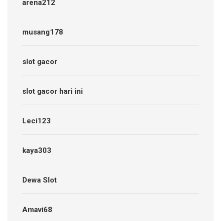
arena212
musang178
slot gacor
slot gacor hari ini
Leci123
kaya303
Dewa Slot
Amavi68