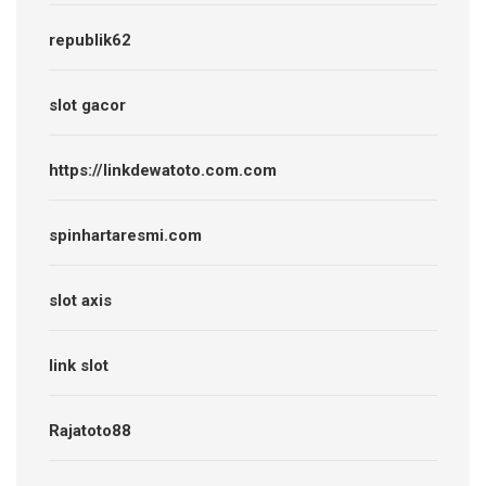
republik62
slot gacor
https://linkdewatoto.com.com
spinhartaresmi.com
slot axis
link slot
Rajatoto88