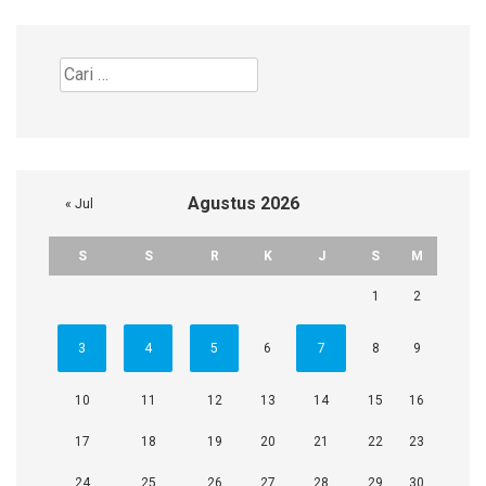
Cari
untuk:
Agustus 2026
« Jul
S
S
R
K
J
S
M
1
2
3
4
5
6
7
8
9
10
11
12
13
14
15
16
17
18
19
20
21
22
23
24
25
26
27
28
29
30