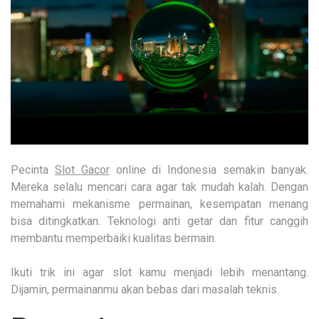
Pecinta
Slot Gacor
online di Indonesia semakin banyak.
Mereka selalu mencari cara agar tak mudah kalah. Dengan
memahami mekanisme permainan, kesempatan menang
bisa ditingkatkan. Teknologi anti getar dan fitur canggih
membantu memperbaiki kualitas bermain.
Ikuti trik ini agar slot kamu menjadi lebih menantang.
Dijamin, permainanmu akan bebas dari masalah teknis.