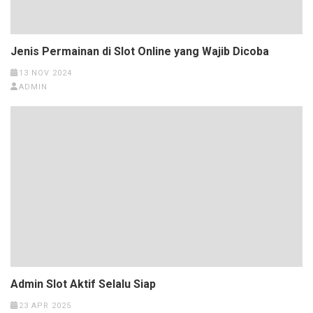
Jenis Permainan di Slot Online yang Wajib Dicoba
13 NOV 2024
ADMIN
Admin Slot Aktif Selalu Siap
23 APR 2025