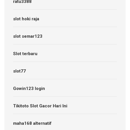
ratu3388
slot hoki raja
slot semar123
Slot terbaru
slot77
Gowin123 login
Tikitoto Slot Gacor Hari Ini
maha168 alternatif