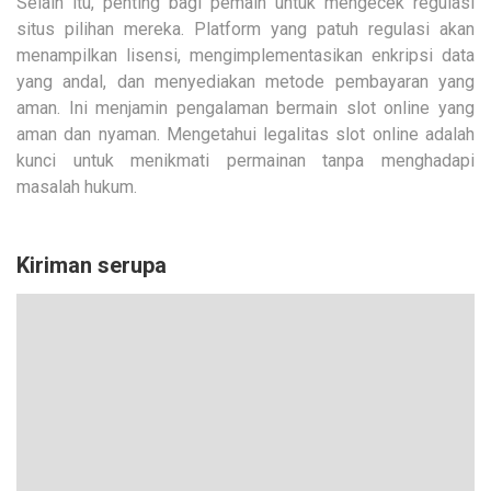
Selain itu, penting bagi pemain untuk mengecek regulasi
situs pilihan mereka. Platform yang patuh regulasi akan
menampilkan lisensi, mengimplementasikan enkripsi data
yang andal, dan menyediakan metode pembayaran yang
aman. Ini menjamin pengalaman bermain slot online yang
aman dan nyaman. Mengetahui legalitas slot online adalah
kunci untuk menikmati permainan tanpa menghadapi
masalah hukum.
Kiriman serupa